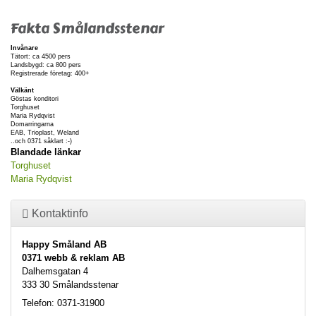
Fakta Smålandsstenar
Invånare
Tätort: ca 4500 pers
Landsbygd: ca 800 pers
Registrerade företag: 400+
Välkänt
Göstas konditori
Torghuset
Maria Rydqvist
Domarringarna
EAB, Trioplast, Weland
..och 0371 såklart :-)
Blandade länkar
Torghuset
Maria Rydqvist
Kontaktinfo
Happy Småland AB
0371 webb & reklam AB
Dalhemsgatan 4
333 30 Smålandsstenar
Telefon: 0371-31900