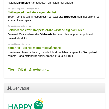
matcher.
Burseryd
har dessutom en match mer spelad.
lördag 8 augusti - skillingaryd.nu
Skillingaryd med storseger i derbyt
Segern tar SIS upp till toppen där man passerar
Burseryd
, som dessutom har
en match mer spelad.
lördag 8 augusti - vn.se
Sekunderna efter stoppet: förare kastade sig bak i bilen
En man i 20-årsåldern från
Gislaveds
kommun blev stoppad av polisen i
Halmstad i slutet
lördag 8 augusti - jp.se
Seger för Taberg i mötet med Månsarp
I nästa match möter Taberg Klevshult borta och Månsarp möter
Skeppshult
hemma. Båda matcherna spelas fredag 14 augusti 18.45.
Fler
LOKALA
nyheter »
Genvägar