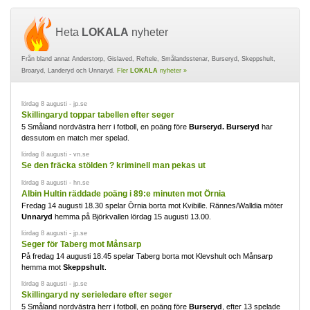
Heta
LOKALA
nyheter
Från bland annat Anderstorp, Gislaved, Reftele, Smålandsstenar, Burseryd, Skeppshult,
Broaryd, Landeryd och Unnaryd.
Fler
LOKALA
nyheter »
lördag 8 augusti - jp.se
Skillingaryd toppar tabellen efter seger
5 Småland nordvästra herr i fotboll, en poäng före
Burseryd. Burseryd
har
dessutom en match mer spelad.
lördag 8 augusti - vn.se
Se den fräcka stölden ? kriminell man pekas ut
lördag 8 augusti - hn.se
Albin Hultin räddade poäng i 89:e minuten mot Örnia
Fredag 14 augusti 18.30 spelar Örnia borta mot Kvibille. Rännes/Walldia möter
Unnaryd
hemma på Björkvallen lördag 15 augusti 13.00.
lördag 8 augusti - jp.se
Seger för Taberg mot Månsarp
På fredag 14 augusti 18.45 spelar Taberg borta mot Klevshult och Månsarp
hemma mot
Skeppshult
.
lördag 8 augusti - jp.se
Skillingaryd ny serieledare efter seger
5 Småland nordvästra herr i fotboll, en poäng före
Burseryd
, efter 13 spelade