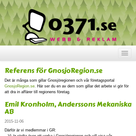
Visa
meny
Referens för GnosjoRegion.se
Det är många som gillar Gnosjöregionen och vår företagsportal
GnosjoRegion.se
. Här ser du en av dem som gillar det arbete vi gör för
att dra in affärer till regionens företag.
Emil Kronholm, Anderssons Mekaniska
AB
2015-11-06
Därför är vi medlemmar i GR:
– Vi är stolta över att verka i Gnosjöregionen och vill visa vår