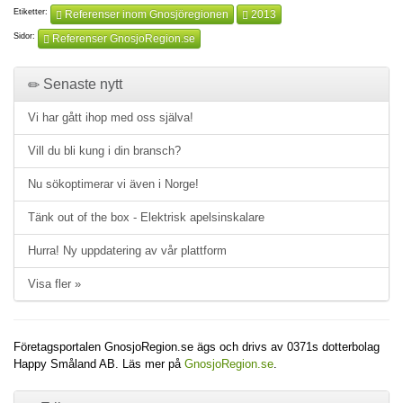
Etiketter:
Referenser inom Gnosjöregionen
2013
Sidor:
Referenser GnosjoRegion.se
Senaste nytt
Vi har gått ihop med oss själva!
Vill du bli kung i din bransch?
Nu sökoptimerar vi även i Norge!
Tänk out of the box - Elektrisk apelsinskalare
Hurra! Ny uppdatering av vår plattform
Visa fler »
Företagsportalen GnosjoRegion.se ägs och drivs av 0371s dotterbolag
Happy Småland AB. Läs mer på
GnosjoRegion.se
.