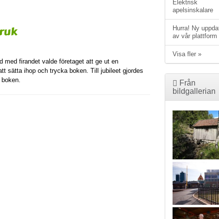
Elektrisk
apelsinskalare
Bruk
Hurra! Ny uppda
av vår plattform
Visa fler »
d med firandet valde företaget att ge ut en
tt sätta ihop och trycka boken. Till jubileet gjordes
n boken.
Från
bildgallerian