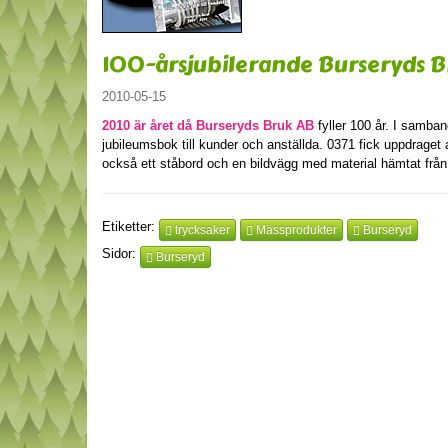
100-årsjubilerande Burseryds 
2010-05-15
2010 är året då Burseryds Bruk AB
fyller 100 år. I samban
jubileumsbok till kunder och anställda. 0371 fick uppdraget a
också ett ståbord och en bildvägg med material hämtat frå
Etiketter:
trycksaker
Mässprodukter
Burseryd
Sidor:
Burseryd