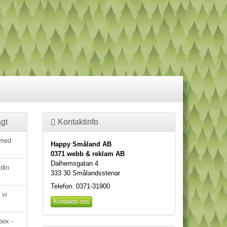
gt
Kontaktinfo
 med
Happy Småland AB
0371 webb & reklam AB
Dalhemsgatan 4
 din
333 30 Smålandsstenar
Telefon: 0371-31900
 vi
Kontakta oss
box -