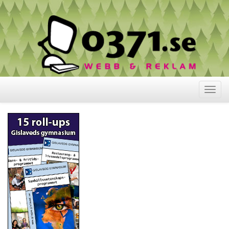
Visa
meny