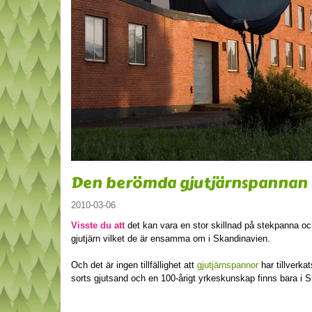
Den berömda gjutjärnspannan
2010-03-06
Visste du att
det kan vara en stor skillnad på stekpanna o
gjutjärn vilket de är ensamma om i Skandinavien.
Och det är ingen tillfällighet att
gjutjärnspannor
har tillverka
sorts gjutsand och en 100-årigt yrkeskunskap finns bara i 