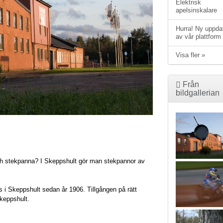
Elektrisk
apelsinskalare
Hurra! Ny uppda
av vår plattform
Visa fler »
Från
bildgallerian
ch stekpanna? I Skeppshult gör man stekpannor av
ts i Skeppshult sedan år 1906. Tillgången på rätt
Skeppshult.