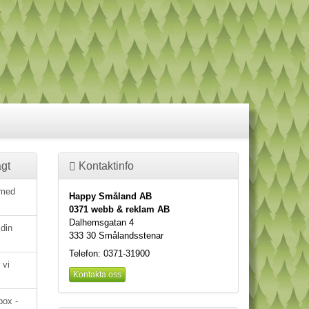
gt
Kontaktinfo
 med
Happy Småland AB
0371 webb & reklam AB
Dalhemsgatan 4
 din
333 30 Smålandsstenar
Telefon: 0371-31900
 vi
Kontakta oss
box -