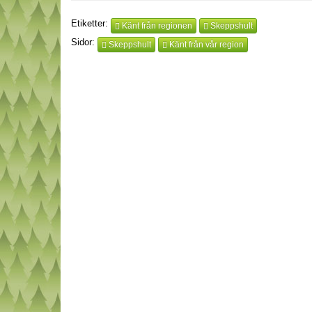
Etiketter:
Känt från regionen
Skeppshult
Sidor:
Skeppshult
Känt från vår region