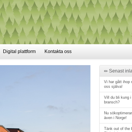
Digital plattform
Kontakta oss
Senast inla
Vi har gått ihop
oss själva!
Vill du bli kung i
bransch?
Nu sökoptimerar
även i Norge!
Tänk out of the 