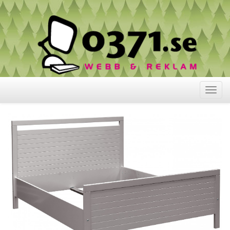
Visa
meny