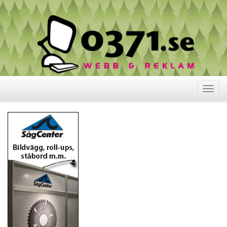
Visa
meny