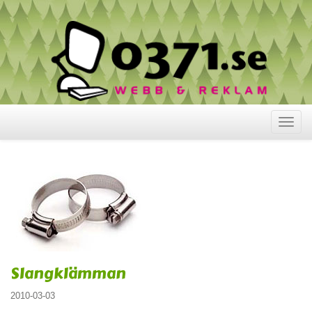
Visa
meny
Slangklämman
2010-03-03