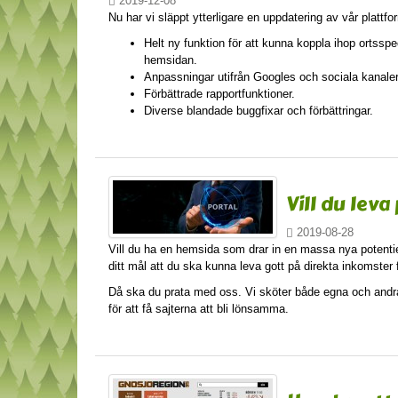
2019-12-08
Nu har vi släppt ytterligare en uppdatering av vår plattf
Helt ny funktion för att kunna koppla ihop ortsspe
hemsidan.
Anpassningar utifrån Googles och sociala kanaler
Förbättrade rapportfunktioner.
Diverse blandade buggfixar och förbättringar.
Vill du lev
2019-08-28
Vill du ha en hemsida som drar in en massa nya potentiella
ditt mål att du ska kunna leva gott på direkta inkomste
Då ska du prata med oss. Vi sköter både egna och andra
för att få sajterna att bli lönsamma.