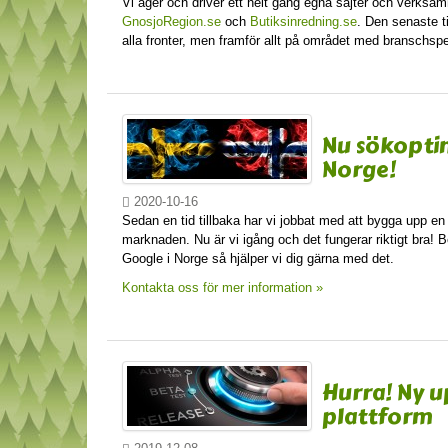
Vi äger och driver ett helt gäng egna sajter och verksam
GnosjoRegion.se
och
Butiksinredning.se
. Den senaste ti
alla fronter, men framför allt på området med branschsp
Nu sökoptim
Norge!
2020-10-16
Sedan en tid tillbaka har vi jobbat med att bygga upp e
marknaden. Nu är vi igång och det fungerar riktigt bra! Be
Google i Norge så hjälper vi dig gärna med det.
Kontakta oss för mer information »
Hurra! Ny u
plattform