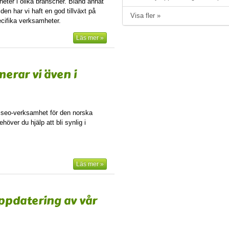
heter i olika branscher. Bland annat
den har vi haft en god tillväxt på
Visa fler »
ecifika verksamheter.
Läs mer »
erar vi även i
n seo-verksamhet för den norska
höver du hjälp att bli synlig i
Läs mer »
ppdatering av vår