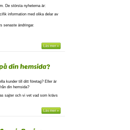
orm. De största nyheterna är:
cifik information med olika delar av
s senaste ändringar.
Läs mer »
a på din hemsida?
 kunder till ditt företag? Eller är
r från din hemsida?
s sajter och vi vet vad som krävs
Läs mer »