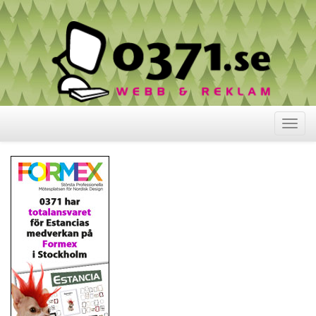
Visa
meny