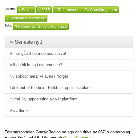
Etiketter:
Favorit
2015
Referenser utanför Gnosjöregionen
Rikskända referenser
Sidor:
Referenser GnosjoRegion.se
Senaste nytt
Vi har gått ihop med oss själva!
Vill du bli kung i din bransch?
Nu sökoptimerar vi även i Norge!
Tänk out of the box - Elektrisk apelsinskalare
Hurra! Ny uppdatering av vår plattform
Visa fler »
Företagsportalen GnosjoRegion.se ägs och drivs av 0371s dotterbolag
Happy Småland AB. Läs mer på
GnosjoRegion.se
.