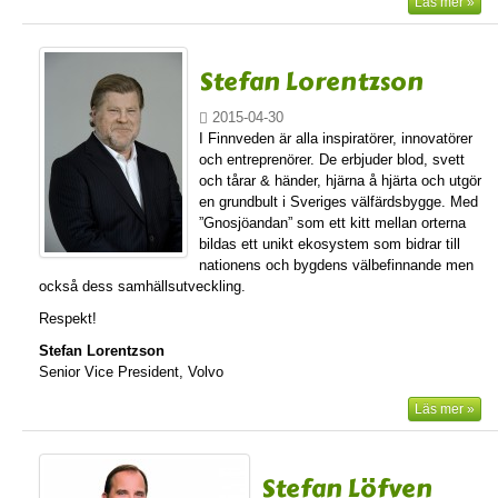
Läs mer »
Stefan Lorentzson
2015-04-30
I Finnveden är alla inspiratörer, innovatörer
och entreprenörer. De erbjuder blod, svett
och tårar & händer, hjärna å hjärta och utgör
en grundbult i Sveriges välfärdsbygge. Med
”Gnosjöandan” som ett kitt mellan orterna
bildas ett unikt ekosystem som bidrar till
nationens och bygdens välbefinnande men
också dess samhällsutveckling.
Respekt!
Stefan Lorentzson
Senior Vice President, Volvo
Läs mer »
Stefan Löfven