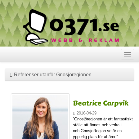
Visa
meny
Referenser utanför Gnosjöregionen
Beatrice Carpvik
2016-04-29
”Gnosjöregionen är ett fantastiskt
ställe att finnas och verka i
och GnosjoRegion.se är en
ypperlig plats för affärer.”