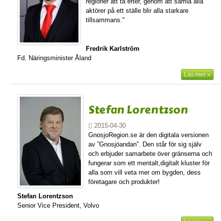
regioner att ta efter, genom att samla alla
aktörer på ett ställe blir alla starkare
tillsammans."
Fredrik Karlström
Fd. Näringsminister Åland
Läs mer »
Stefan Lorentzson
2015-04-30
GnosjoRegion.se är den digitala versionen
av ”Gnosjöandan”. Den står för sig själv
och erbjuder samarbete över gränserna och
fungerar som ett mentalt,digitalt kluster för
alla som vill veta mer om bygden, dess
företagare och produkter!
Stefan Lorentzson
Senior Vice President, Volvo