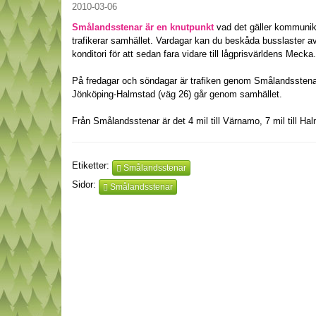
2010-03-06
Smålandsstenar är en knutpunkt
vad det gäller kommunika
trafikerar samhället. Vardagar kan du beskåda busslaster a
konditori för att sedan fara vidare till lågprisvärldens Mecka.
På fredagar och söndagar är trafiken genom Smålandsstenar
Jönköping-Halmstad (väg 26) går genom samhället.
Från Smålandsstenar är det 4 mil till Värnamo, 7 mil till Halm
Etiketter:
Smålandsstenar
Sidor:
Smålandsstenar