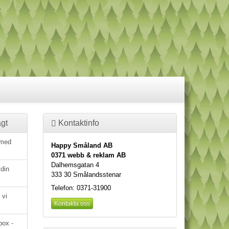
gt
Kontaktinfo
 med
Happy Småland AB
0371 webb & reklam AB
Dalhemsgatan 4
 din
333 30 Smålandsstenar
Telefon: 0371-31900
 vi
Kontakta oss
box -