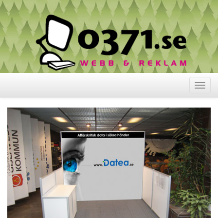
Visa
meny