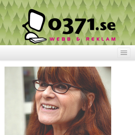
Visa
meny